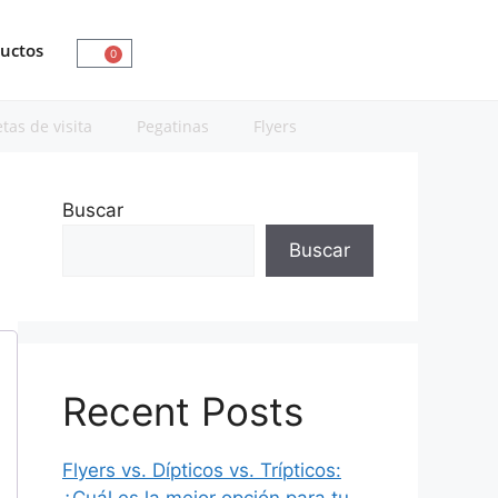
Contáctanos
uctos
0
etas de visita
Pegatinas
Flyers
Buscar
Buscar
Recent Posts
Flyers vs. Dípticos vs. Trípticos: