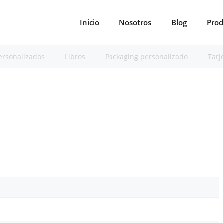
Inicio
Nosotros
Blog
Prod
ersonalizados
Libros
Packaging personalizado
Tarj